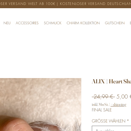
SER VERSAND WELT AB 100€ | KOSTENLOSER VERSAND DEUTSCHLA
NEU
ACCESSOIRES
SCHMUCK
CHARM KOLLEKTION
GUTSCHEIN
ALIX || Heart Sh
Standar
 24,99 € 
5,00 
inkl. MwSt.
|
+ shipping
FINAL SALE
GRÖSSE WÄHLEN
*
Auswählen