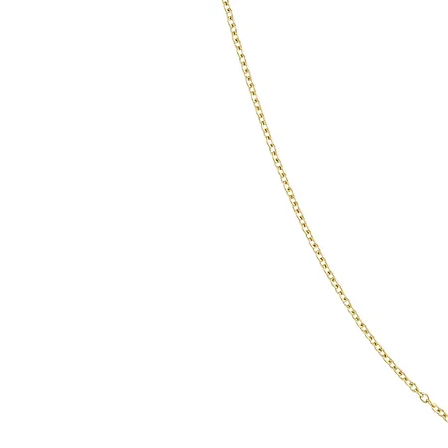
925er Sterlingsilbe
Bitte beachten Sie
Silberallergie den
Reaktionen auftret
Fall empfehlen wir
aufzusuchen und d
mehr zu tragen.

925er Sterlingsilbe
allergenfrei. Obw
reinem Silber best
hypoallergen ist, e
7,5 % typischerwe
Kupfer. Manche M
allergische Reakti
insbesondere auf
können Juckreiz, 
Schwellungen an d
denen das Silber d