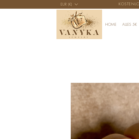
KOSTENLO
EUR (€)
HOME
ALLES 5€