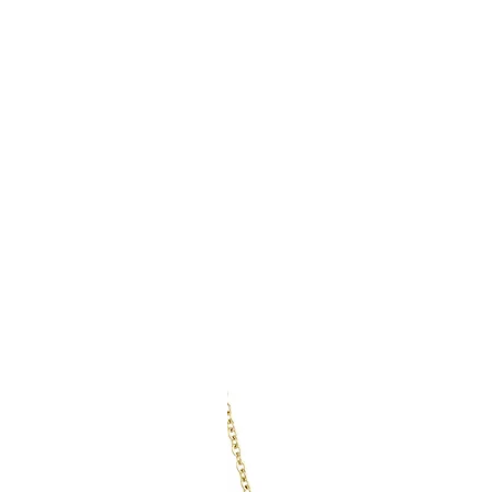
Jahren

- Erstickungsgefahr
- Kein Spielzeug

- Nicht verschluck
- Zum Schlafen a
Verletzungen zu v
- Ringe bei Schwe
durch Hitze bitte e
- Krallenclips sind
MATERIALINFOR
Unser Schmuck wi
Edelstahl mit 14- 
Vergoldung oder 
Sterlingsilber mit 
Vergoldung oder 
gefertigt. Diese M
hypoallergen, d. h.
und cadmiumfrei (