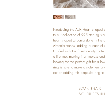
Introducing the ALIX Heart Shaped 
to our collection of 925 sterling sil
heart shaped zirconia stone in the 
zirconia stones, adding a touch of e
Crafted with the finest quality mater
a lifetime, making it a timeless an
looking for the perfect gift for a lov
ring is sure to make a statement an
out on adding this exquisite ring to
WARNUNG & 
SICHERHEITSHIN
- Nicht geeignet f