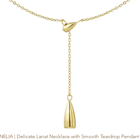
en werden aus 
 und plastikfreiem 
gestellt, das Sie bitte 
en.
NELIA | Delicate Lariat Necklace with Smooth Teardrop Pendan