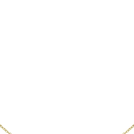
r weiter unten).

, dass bei einer 
noch allergische 
en können. In diesem 
 Ihnen, einen Arzt 
en Schmuck nicht 
r ist nicht vollständig 
ohl es zu 92,5 % aus 
eht und größtenteils 
nthalten die restlichen 
ise Nickel oder 
enschen können 
onen zeigen, 
 Nickel. Symptome 
Rötungen oder 
en Stellen sein, an 
ie Haut berührt.
