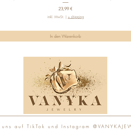
Preis
23,99 €
inkl. MwSt.
|
+ shipping
In den Warenkorb
e uns auf TikTok und Instagram @VANYKAJE