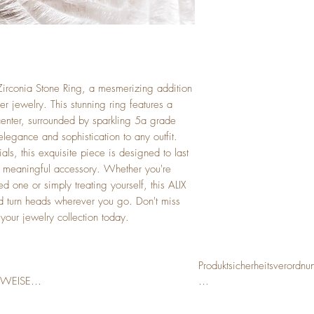
Zirconia Stone Ring, a mesmerizing addition 
ver jewelry. This stunning ring features a 
center, surrounded by sparkling 5a grade 
legance and sophistication to any outfit. 
ials, this exquisite piece is designed to last 
d meaningful accessory. Whether you're 
ed one or simply treating yourself, this ALIX 
d turn heads wherever you go. Don't miss 
 your jewelry collection today.
Produktsicherheitsverordnu
WEISE

Importeur:

ür Kinder unter 5 