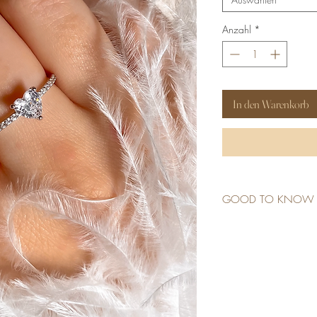
Anzahl
*
In den Warenkorb
GOOD TO KNOW
925 STERLING SIL
5A GRADE ZIRCO
WATERPROOF
ALLERGY FRIENDLY
NON TARNISH
NO GREEN FING