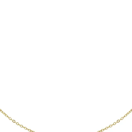
, dass bei einer 
noch allergische 
en können. In diesem 
 Ihnen, einen Arzt 
en Schmuck nicht 
r ist nicht vollständig 
ohl es zu 92,5 % aus 
eht und größtenteils 
nthalten die restlichen 
ise Nickel oder 
enschen können 
onen zeigen, 
 Nickel. Symptome 
Rötungen oder 
en Stellen sein, an 
ie Haut berührt.

en werden aus 