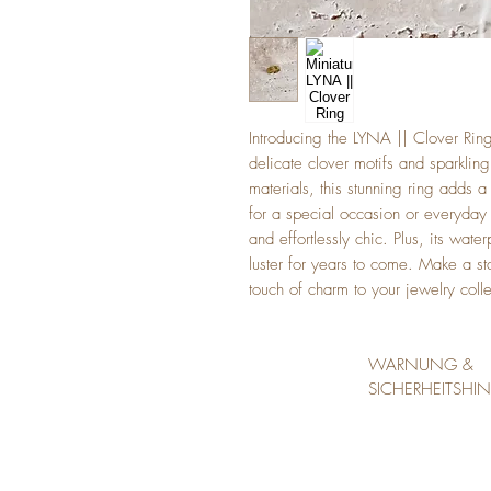
Introducing the LYNA || Clover Ring,
delicate clover motifs and sparkling 
materials, this stunning ring adds a
for a special occasion or everyday 
and effortlessly chic. Plus, its water
luster for years to come. Make a st
touch of charm to your jewelry colle
WARNUNG & 
SICHERHEITSHIN
- Nicht geeignet f
Jahren

- Erstickungsgefahr