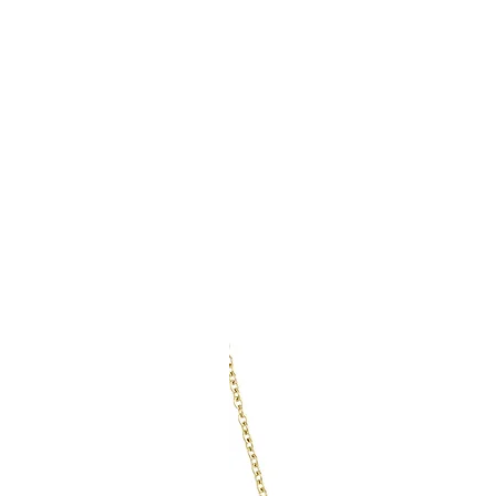
- Kein Spielzeug

- Nicht verschluck
- Zum Schlafen a
Verletzungen zu v
- Ringe bei Schwe
durch Hitze bitte e
- Krallenclips sind
MATERIALINFOR
Unser Schmuck wi
Edelstahl mit 14- 
Vergoldung oder 
Sterlingsilber mit 
Vergoldung oder 
gefertigt. Diese M
hypoallergen, d. h.
und cadmiumfrei (
925er Sterlingsilbe