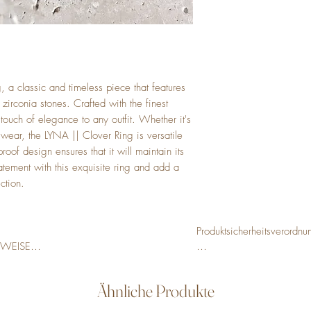
SIZE 6 | European size
16.51mm
SIZE 7 | European size
17.32mm
SIZE 8 | European size
18.14mm
 a classic and timeless piece that features 
SIZE 9 | European size
zirconia stones. Crafted with the finest 
18.95mm
 touch of elegance to any outfit. Whether it's 
wear, the LYNA || Clover Ring is versatile 
proof design ensures that it will maintain its 
atement with this exquisite ring and add a 
ction.
Produktsicherheitsverordnu
WEISE

Importeur:

ür Kinder unter 5 
Ähnliche Produkte
VANYKA® Schmuck



Hermann-Kasack-Str. 5
