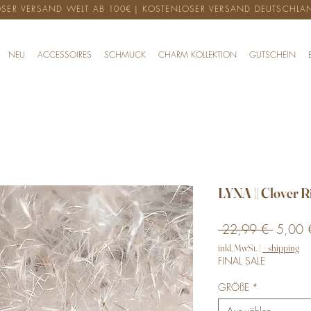
SER VERSAND WELT AB 100€ | KOSTENLOSER VERSAND DEUTSCHLA
NEU
ACCESSOIRES
SCHMUCK
CHARM KOLLEKTION
GUTSCHEIN
LYNA || Clover R
Standar
 22,99 € 
5,00 
inkl. MwSt.
|
+ shipping
FINAL SALE
GRÖßE
*
Auswählen