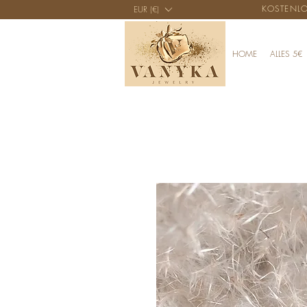
KOSTENLO
EUR (€)
HOME
ALLES 5€