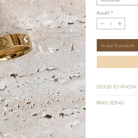
Anzahl
*
In den Warenkorb
GOOD TO KNOW
STAINLESS STEEL
RING SIZING
18K GOLD PLATED
ZIRCONIA STONE
Finding the correct rin
WATERPROOF
to do it. Our ring size
ALLERGY FRIENDLY
take a look at the char
NON TARNISH
see the comparison to 
NO GREEN FING