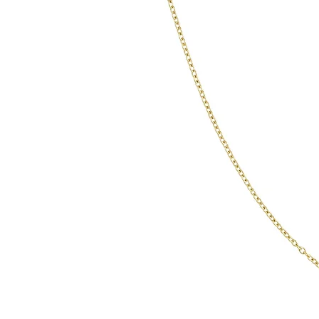
Bitte beachten Sie
Silberallergie den
Reaktionen auftret
Fall empfehlen wir
aufzusuchen und d
mehr zu tragen.

925er Sterlingsilbe
allergenfrei. Obw
reinem Silber best
hypoallergen ist, e
7,5 % typischerwe
Kupfer. Manche M
allergische Reakti
insbesondere auf
können Juckreiz, 
Schwellungen an d
denen das Silber d
Unsere Haarspang