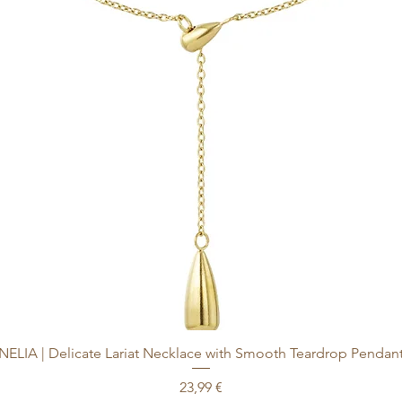
 und plastikfreiem 
gestellt, das Sie bitte 
en.
NELIA | Delicate Lariat Necklace with Smooth Teardrop Pendan
Preis
23,99 €